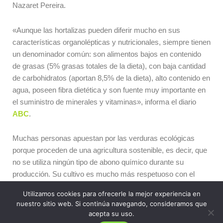
Nazaret Pereira.
«Aunque las hortalizas pueden diferir mucho en sus
características organolépticas y nutricionales, siempre tienen
un denominador común: son alimentos bajos en contenido
de grasas (5% grasas totales de la dieta), con baja cantidad
de carbohidratos (aportan 8,5% de la dieta), alto contenido en
agua, poseen fibra dietética y son fuente muy importante en
el suministro de minerales y vitaminas», informa el diario
ABC
.
Muchas personas apuestan por las verduras ecológicas
porque proceden de una agricultura sostenible, es decir, que
no se utiliza ningún tipo de abono químico durante su
producción. Su cultivo es mucho más respetuoso con el
medio ambiente.
Utilizamos cookies para ofrecerle la mejor experiencia en
nuestro sitio web. Si continúa navegando, consideramos que
Aprovecha todas las verduras que te da tu huerto para
acepta su uso.
preparar una receta saludable. Te aconsejamos el plato