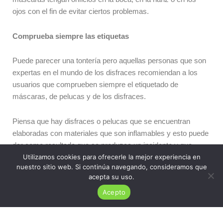
ojos con el fin de evitar ciertos problemas.
Comprueba siempre las etiquetas
Puede parecer una tontería pero aquellas personas que son
expertas en el mundo de los disfraces recomiendan a los
usuarios que comprueben siempre el etiquetado de
máscaras, de pelucas y de los disfraces.
Piensa que hay disfraces o pelucas que se encuentran
elaboradas con materiales que son inflamables y esto puede
dar como resultado que se produzca un incidente y que
Utilizamos cookies para ofrecerle la mejor experiencia en
alguna persona salga mal parada.
nuestro sitio web. Si continúa navegando, consideramos que
acepta su uso.
Así que, antes de adquirir un producto de este tipo procura
Acepto
analizar cada etiqueta, procura mirar dónde han sido
elaborados los productos con el fin de comprobar si es apto
o no y si puedes utilizarlo o no.