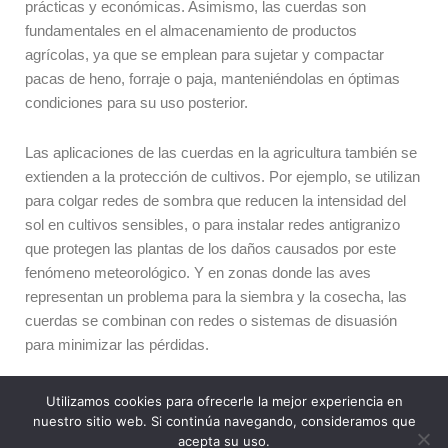
prácticas y económicas. Asimismo, las cuerdas son
fundamentales en el almacenamiento de productos
agrícolas, ya que se emplean para sujetar y compactar
pacas de heno, forraje o paja, manteniéndolas en óptimas
condiciones para su uso posterior.
Las aplicaciones de las cuerdas en la agricultura también se
extienden a la protección de cultivos. Por ejemplo, se utilizan
para colgar redes de sombra que reducen la intensidad del
sol en cultivos sensibles, o para instalar redes antigranizo
que protegen las plantas de los daños causados por este
fenómeno meteorológico. Y en zonas donde las aves
representan un problema para la siembra y la cosecha, las
cuerdas se combinan con redes o sistemas de disuasión
para minimizar las pérdidas.
¿Qué tipos de cuerdas son las más habituales en
Utilizamos cookies para ofrecerle la mejor experiencia en
invernaderos?
nuestro sitio web. Si continúa navegando, consideramos que
acepta su uso.
En los invernaderos, las cuerdas son elementos esenciales