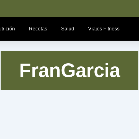
trición
Recetas
Salud
Viajes Fitness
FranGarcia